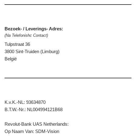
Bezoek- / Leverings- Adres:
(Na Telefonishc Contact)
Tulpstraat 36
3800 Sint-Truiden (Limburg)
België
K.v.K.-NL: 93634870
B.T.W.-Nr.: NL004994121B68
Revolut-Bank UAS Netherlands:
Op Naam Van: SDM-Vision