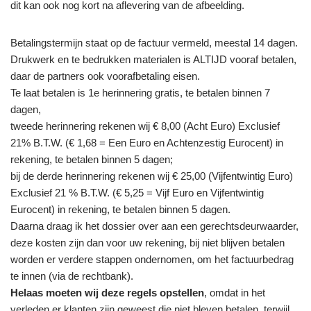
dit kan ook nog kort na aflevering van de afbeelding.
Betalingstermijn staat op de factuur vermeld, meestal 14 dagen.
Drukwerk en te bedrukken materialen is ALTIJD vooraf betalen,
daar de partners ook voorafbetaling eisen.
Te laat betalen is 1e herinnering gratis, te betalen binnen 7
dagen,
tweede herinnering rekenen wij € 8,00 (Acht Euro) Exclusief
21% B.T.W. (€ 1,68 = Een Euro en Achtenzestig Eurocent) in
rekening, te betalen binnen 5 dagen;
bij de derde herinnering rekenen wij € 25,00 (Vijfentwintig Euro)
Exclusief 21 % B.T.W. (€ 5,25 = Vijf Euro en Vijfentwintig
Eurocent) in rekening, te betalen binnen 5 dagen.
Daarna draag ik het dossier over aan een gerechtsdeurwaarder,
deze kosten zijn dan voor uw rekening, bij niet blijven betalen
worden er verdere stappen ondernomen, om het factuurbedrag
te innen (via de rechtbank).
Helaas moeten wij deze regels opstellen
, omdat in het
verleden er klanten zijn geweest die niet bleven betalen, terwijl