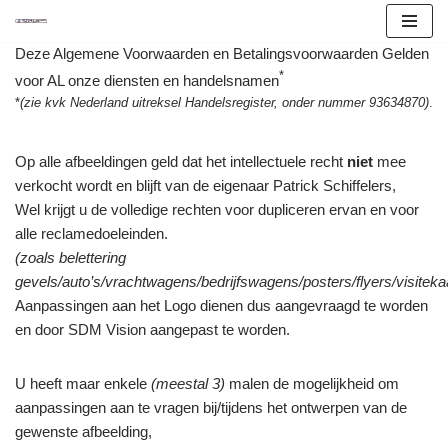
Ga
Deze Algemene Voorwaarden en Betalingsvoorwaarden Gelden
naar
*
voor AL onze diensten en handelsnamen
de
*
(zie kvk Nederland uitreksel Handelsregister, onder nummer 93634870)
.
inhoud
Op alle afbeeldingen geld dat het intellectuele recht
niet
mee
verkocht wordt en blijft van de eigenaar Patrick Schiffelers,
Wel krijgt u de volledige rechten voor dupliceren ervan en voor
alle reclamedoeleinden.
(zoals belettering
gevels/auto’s/vrachtwagens/bedrijfswagens/posters/flyers/visiteka
Aanpassingen aan het Logo dienen dus aangevraagd te worden
en door SDM Vision aangepast te worden.
U heeft maar enkele
(meestal 3)
malen de mogelijkheid om
aanpassingen aan te vragen bij/tijdens het ontwerpen van de
gewenste afbeelding,